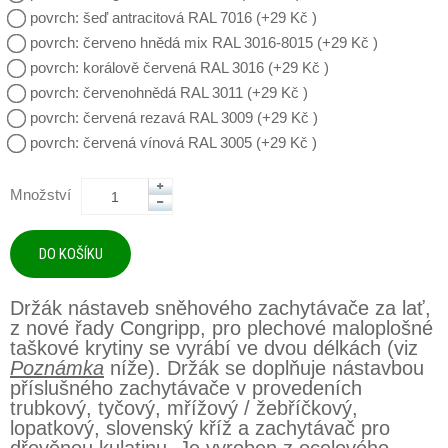
povrch: šeď antracitová RAL 7016 (+29 Kč )
povrch: červeno hnědá mix RAL 3016-8015 (+29 Kč )
povrch: korálově červená RAL 3016 (+29 Kč )
povrch: červenohnědá RAL 3011 (+29 Kč )
povrch: červená rezavá RAL 3009 (+29 Kč )
povrch: červená vínová RAL 3005 (+29 Kč )
Množství
Držák nástaveb sněhového zachytávače za lať,
z nové řady Congripp, pro plechové maloplošné
taškové krytiny se vyrábí ve dvou délkách (viz
Poznámka
níže). Držák se doplňuje nástavbou
příslušného zachytávače v provedeních
trubkový, tyčový, mřížový / žebříčkový,
lopatkový, slovenský kříž a zachytávač pro