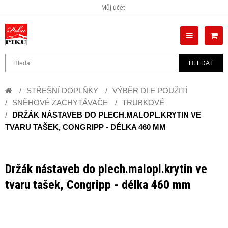
Můj účet
HLEDAT
STŘEŠNÍ DOPLŇKY
VÝBĚR DLE POUŽITÍ
SNĚHOVÉ ZACHYTÁVAČE
TRUBKOVÉ
DRŽÁK NÁSTAVEB DO PLECH.MALOPL.KRYTIN VE
TVARU TAŠEK, CONGRIPP - DÉLKA 460 MM
Držák nástaveb do plech.malopl.krytin ve
tvaru tašek, Congripp - délka 460 mm