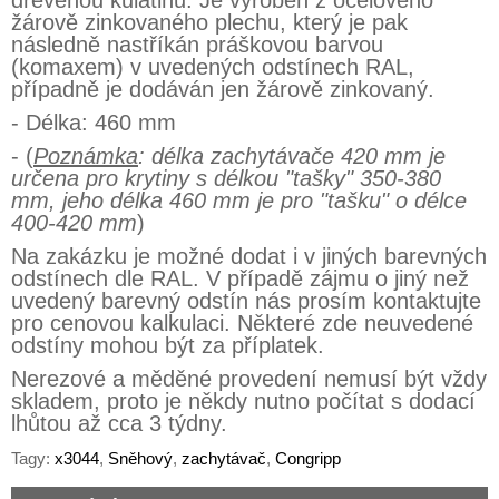
dřevěnou kulatinu. Je vyroben z ocelového
žárově zinkovaného plechu, který je pak
následně nastříkán práškovou barvou
(komaxem) v uvedených odstínech RAL,
případně je dodáván jen žárově zinkovaný.
- Délka: 460 mm
- (
Poznámka
: délka zachytávače 420 mm je
určena pro krytiny s délkou "tašky" 350-380
mm, jeho délka 460 mm je pro "tašku" o délce
400-420 mm
)
Na zakázku je možné dodat i v jiných barevných
odstínech dle RAL. V případě zájmu o jiný než
uvedený barevný odstín nás prosím kontaktujte
pro cenovou kalkulaci. Některé zde neuvedené
odstíny mohou být za příplatek.
Nerezové a měděné provedení nemusí být vždy
skladem, proto je někdy nutno počítat s dodací
lhůtou až cca 3 týdny.
Tagy:
x3044
,
Sněhový
,
zachytávač
,
Congripp