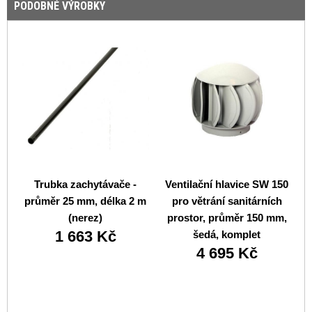
PODOBNÉ VÝROBKY
Trubka zachytávače -
Ventilační hlavice SW 150
průměr 25 mm, délka 2 m
pro větrání sanitárních
k
(nerez)
prostor, průměr 150 mm,
1 663 Kč
šedá, komplet
4 695 Kč