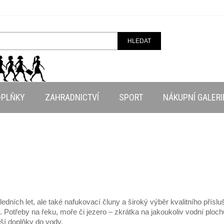
HLEDAT
OPLŇKY
ZAHRADNICTVÍ
SPORT
NÁKUPNÍ GALERI
ledních let, ale také nafukovací čluny a široký výběr kvalitního pří
ty. Potřeby na řeku, moře či jezero – zkrátka na jakoukoliv vodní pl
í doplňky do vody.