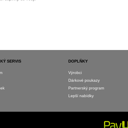
KÝ SERVIS
DOPLŇKY
ám
Výrobci
Dárkové poukazy
nek
Partnerský program
Lepší nabídky