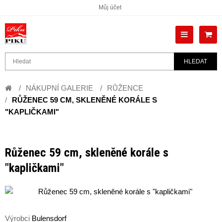
Můj účet
HLEDAT
NÁKUPNÍ GALERIE
RŮŽENCE
RŮŽENEC 59 CM, SKLENĚNÉ KORÁLE S
"KAPLIČKAMI"
Růženec 59 cm, skleněné korále s
"kapličkami"
Výrobci
Bulensdorf