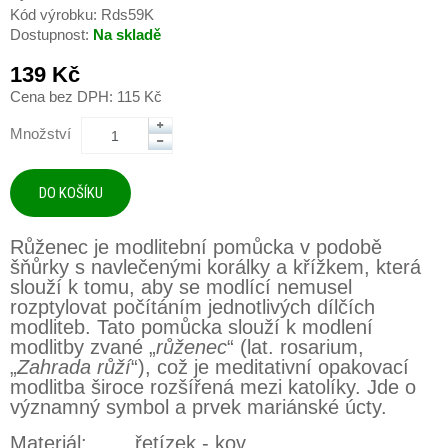
Kód výrobku:
Rds59K
Dostupnost:
Na skladě
139 Kč
Cena bez DPH: 115 Kč
Množství
Růženec
je modlitební pomůcka v podobě
šňůrky s navlečenými korálky a křížkem, která
slouží k tomu, aby se modlící nemusel
rozptylovat počítáním jednotlivých dílčích
modliteb. Tato pomůcka slouží k modlení
modlitby zvané „
růženec
“ (lat. rosarium,
„
Zahrada růží
“), což je meditativní opakovací
modlitba široce rozšířená mezi katolíky. Jde o
významný symbol a prvek mariánské úcty.
Materiál
: řetízek - kov