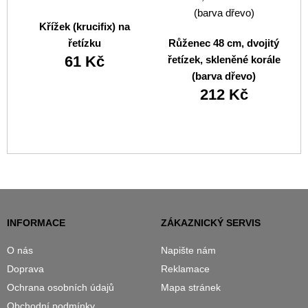
Křížek (krucifix) na
řetízku
Růženec 48 cm, dvojitý
61 Kč
řetízek, skleněné korále
(barva dřevo)
212 Kč
INFORMACE
ZÁKAZNICKÝ SERVIS
O nás
Napište nám
Doprava
Reklamace
Ochrana osobních údajů
Mapa stránek
Obchodní podmínky