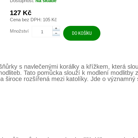
Dostupnost:
Na skladě
127 Kč
Cena bez DPH: 105 Kč
Množství
ňůrky s navlečenými korálky a křížkem, která slo
 modliteb. Tato pomůcka slouží k modlení modlitby 
tba široce rozšířená mezi katolíky. Jde o významný