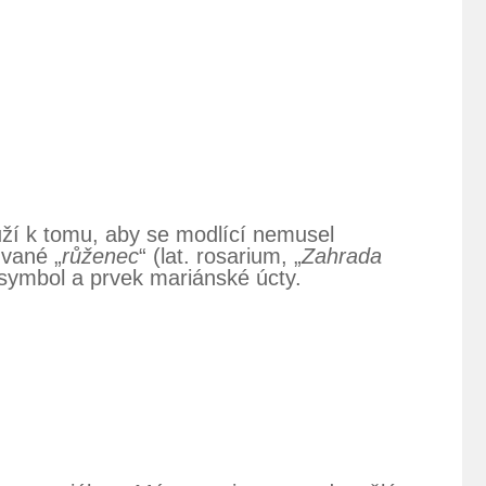
uží k tomu, aby se modlící nemusel
zvané „
růženec
“ (lat. rosarium, „
Zahrada
 symbol a prvek mariánské úcty.