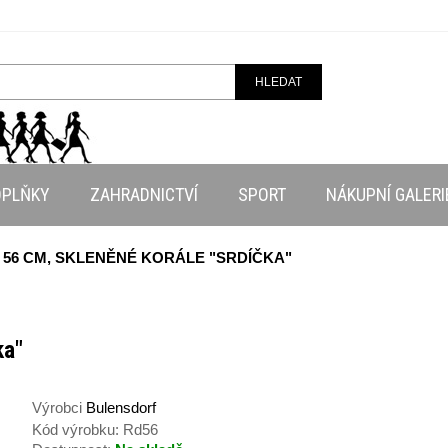
HLEDAT
OPLŇKY
ZAHRADNICTVÍ
SPORT
NÁKUPNÍ GALERI
56 CM, SKLENĚNÉ KORÁLE "SRDÍČKA"
ka"
Výrobci
Bulensdorf
Kód výrobku:
Rd56