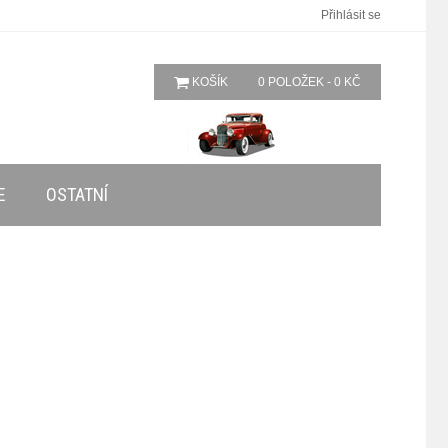
Přihlásit se
KOŠÍK
0 POLOŽEK - 0 KČ
E
OSTATNÍ