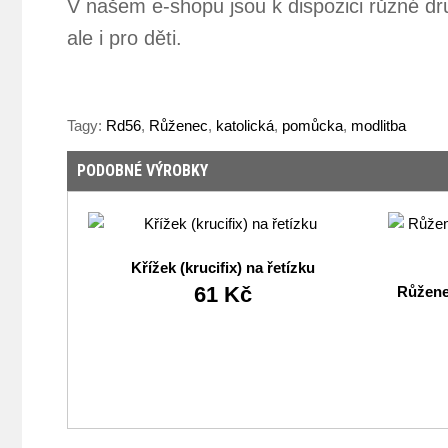
V našem e-shopu jsou k dispozici různé dr
ale i pro děti.
Tagy:
Rd56
,
Růženec
,
katolická
,
pomůcka
,
modlitba
PODOBNÉ VÝROBKY
Křížek (krucifix) na řetízku
61 Kč
Růžene