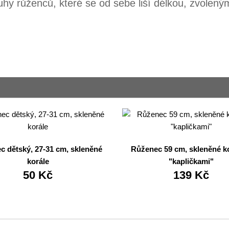
uhy růženců, které se od sebe liší délkou, zvolen
c dětský, 27-31 cm, skleněné
Růženec 59 cm, skleněné ko
korále
"kapličkami"
50 Kč
139 Kč