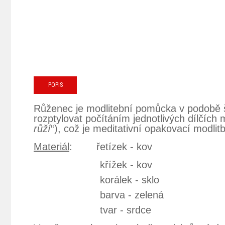
POPIS
Růženec
je modlitební pomůcka v podobě š
rozptylovat počítáním jednotlivých dílčích
růží
“), což je meditativní opakovací modli
Materiál
: řetízek - kov
křížek - kov
korálek - sklo
barva - zelená
tvar - srdce