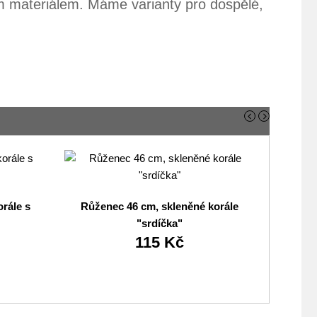
ým materiálem. Máme varianty pro dospělé,
rále s
Růženec 46 cm, skleněné korále
Růžen
"srdíčka"
sklen
115 Kč