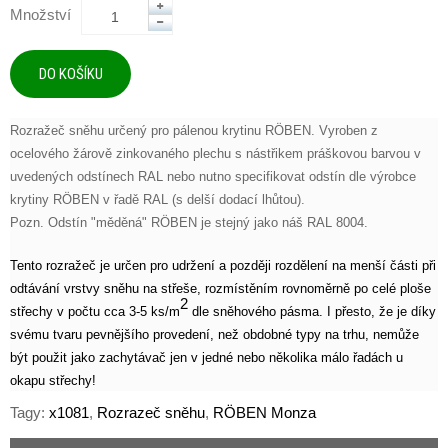
Množství
Rozražeč sněhu určený pro pálenou krytinu RÖBEN. Vyroben z
ocelového žárově zinkovaného plechu s nástřikem práškovou barvou v
uvedených odstínech RAL nebo nutno specifikovat odstín dle výrobce
krytiny RÖBEN v řadě RAL (s delší dodací lhůtou).
Pozn. Odstín "měděná" RÖBEN je stejný jako náš RAL 8004.
Tento rozražeč je určen pro udržení a později rozdělení na menší části při
odtávání vrstvy sněhu na střeše, rozmístěním rovnoměrně po celé ploše
2
střechy v počtu cca 3-5 ks/m
dle sněhového pásma. I přesto, že je díky
svému tvaru pevnějšího provedení, než obdobné typy na trhu, nemůže
být použit jako zachytávač jen v jedné nebo několika málo řadách u
okapu střechy!
Tagy:
x1081
,
Rozrazeč sněhu
,
RÖBEN Monza