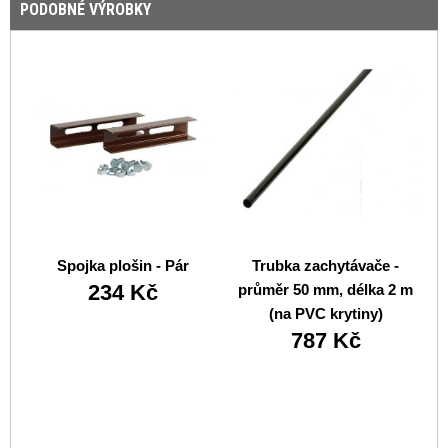
PODOBNÉ VÝROBKY
Spojka plošin - Pár
Trubka zachytávače -
234 Kč
průměr 50 mm, délka 2 m
(na PVC krytiny)
787 Kč
b