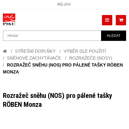
Můj účet
HLEDAT
STŘEŠNÍ DOPLŇKY
VÝBĚR DLE POUŽITÍ
SNĚHOVÉ ZACHYTÁVAČE
ROZRAŽEČE (NOSY)
ROZRAŽEČ SNĚHU (NOS) PRO PÁLENÉ TAŠKY RÖBEN
MONZA
Rozražeč sněhu (NOS) pro pálené tašky
RÖBEN Monza