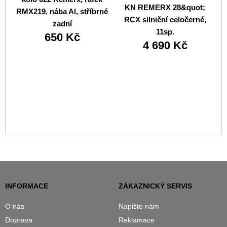
KN REMERX 28&quot;
RMX219, nába Al, stříbrné
RCX silniční celočerné,
zadní
11sp.
650 Kč
4 690 Kč
INFORMACE
ZÁKAZNICKÝ SERVIS
O nás
Napište nám
Doprava
Reklamace