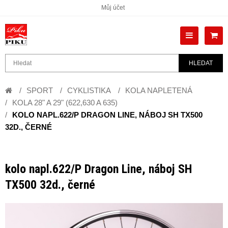
Můj účet
HLEDAT
SPORT
CYKLISTIKA
KOLA NAPLETENÁ
KOLA 28" A 29" (622,630 A 635)
KOLO NAPL.622/P DRAGON LINE, NÁBOJ SH TX500
32D., ČERNÉ
kolo napl.622/P Dragon Line, náboj SH
TX500 32d., černé