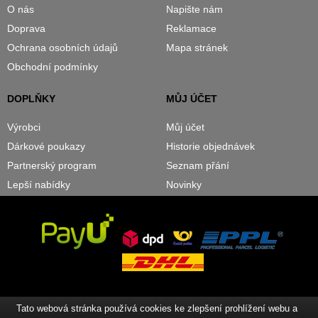
O nás
Napište nám
Doprava
Reklamace
Ochrana osobních údajů
Mapa stránek
Obchodní podmínky
DOPLŇKY
MŮJ ÚČET
Výrobci
Můj účet
Dárkové poukazy
Historie objednávek
Partnerský program
Seznam přání
Lepší nabídky
Novinky
Tato webová stránka používá cookies ke zlepšení prohlížení webu a