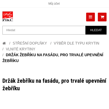
Můj účet
HLEDAT
STŘEŠNÍ DOPLŇKY
VÝBĚR DLE TYPU KRYTIN
VLNITÉ KRYTINY
DRŽÁK ŽEBŘÍKU NA FASÁDU, PRO TRVALÉ UPEVNĚNÍ
ŽEBŘÍKU
Držák žebříku na fasádu, pro trvalé upevnění
žebříku