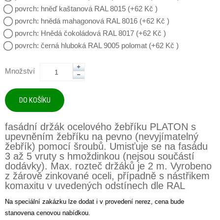
povrch: hněď kaštanová RAL 8015 (+62 Kč )
povrch: hnědá mahagonová RAL 8016 (+62 Kč )
povrch: Hnědá čokoládová RAL 8017 (+62 Kč )
povrch: černá hluboká RAL 9005 polomat (+62 Kč )
Množství
fasádní držák ocelového žebříku PLATON s
upevněním žebříku na pevno (nevyjímatelný
žebřík) pomocí šroubů. Umisťuje se na fasádu
3 až 5 vruty s hmoždinkou (nejsou součástí
dodávky). Max. rozteč držáků je 2 m. Vyrobeno
z žárově zinkované oceli, případně s nástřikem
komaxitu v uvedených odstínech dle RAL
Na speciální zakázku lze dodat i v provedení nerez, cena bude
stanovena cenovou nabídkou.