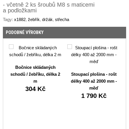
- včetně 2 ks šroubů M8 s maticemi
a podložkami
Tagy:
x1882
,
žebřík
,
držák
,
střecha
PODOBNÉ VÝROBKY
Bočnice skládaných
schodů / žebříku, délka 2
Stoupací plošina - rošt
m
délky 400 až 2000 mm -
304 Kč
měď
o
1 790 Kč