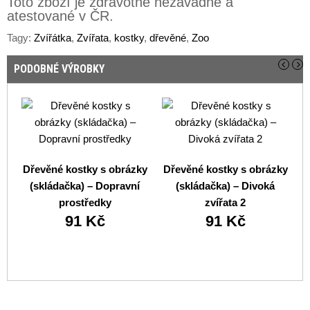
Toto zboží je zdravotně nezávadné a
atestované v ČR.
Tagy:
Zvířátka
,
Zvířata
,
kostky
,
dřevěné
,
Zoo
PODOBNÉ VÝROBKY
Dřevěné kostky s obrázky
Dřevěné kostky s obrázky
D
(skládačka) – Dopravní
(skládačka) – Divoká
prostředky
zvířata 2
91 Kč
91 Kč