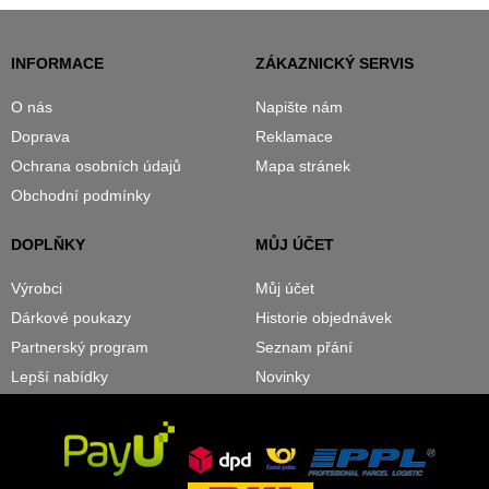
INFORMACE
ZÁKAZNICKÝ SERVIS
O nás
Napište nám
Doprava
Reklamace
Ochrana osobních údajů
Mapa stránek
Obchodní podmínky
DOPLŇKY
MŮJ ÚČET
Výrobci
Můj účet
Dárkové poukazy
Historie objednávek
Partnerský program
Seznam přání
Lepší nabídky
Novinky