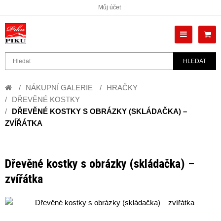
Můj účet
HLEDAT
NÁKUPNÍ GALERIE
HRAČKY
DŘEVĚNÉ KOSTKY
DŘEVĚNÉ KOSTKY S OBRÁZKY (SKLÁDAČKA) –
ZVÍŘÁTKA
Dřevěné kostky s obrázky (skládačka) –
zvířátka