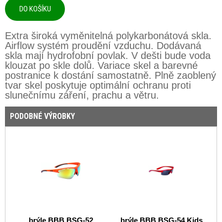
Extra široká vyměnitelná polykarbonátová skla.
Airflow systém proudění vzduchu. Dodávaná
skla mají hydrofobní povlak. V dešti bude voda
klouzat po skle dolů. Variace skel a barevné
postranice k dostání samostatně. Plně zaoblený
tvar skel poskytuje optimální ochranu proti
slunečnímu záření, prachu a větru.
PODOBNÉ VÝROBKY
brýle BBB BSG-52
brýle BBB BSG-54 Kids
b