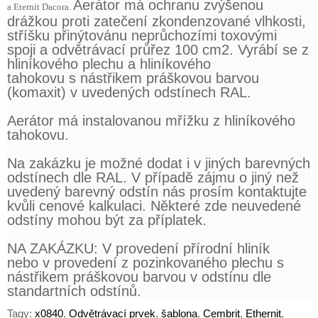
Aerátor má ochranu zvýšenou
a Eternit Dacora.
drážkou proti zatečení zkondenzované vlhkosti,
stříšku přinýtovánu neprůchozími toxovými
spoji a odvětrávací průřez 100 cm2. Vyrábí se z
hliníkového plechu a hliníkového
tahokovu s nástřikem práškovou barvou
(komaxit) v uvedených odstínech RAL.
Aerátor má instalovanou mřížku z hliníkového
tahokovu.
Na zakázku je možné dodat i v jiných barevných
odstínech dle RAL. V případě zájmu o jiný než
uvedený barevný odstín nás prosím kontaktujte
kvůli cenové kalkulaci. Některé zde neuvedené
odstíny mohou být za příplatek.
NA ZAKÁZKU: V provedení přírodní hliník
nebo v provedení z pozinkovaného plechu s
nástřikem práškovou barvou v odstínu dle
standartních odstínů.
Tagy:
x0840
,
Odvětrávací prvek
,
šablona
,
Cembrit
,
Ethernit
,