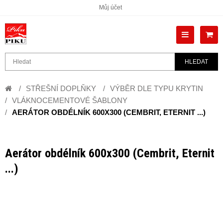
Můj účet
HLEDAT
STŘEŠNÍ DOPLŇKY
VÝBĚR DLE TYPU KRYTIN
VLÁKNOCEMENTOVÉ ŠABLONY
AERÁTOR OBDÉLNÍK 600X300 (CEMBRIT, ETERNIT ...)
Aerátor obdélník 600x300 (Cembrit, Eternit
...)