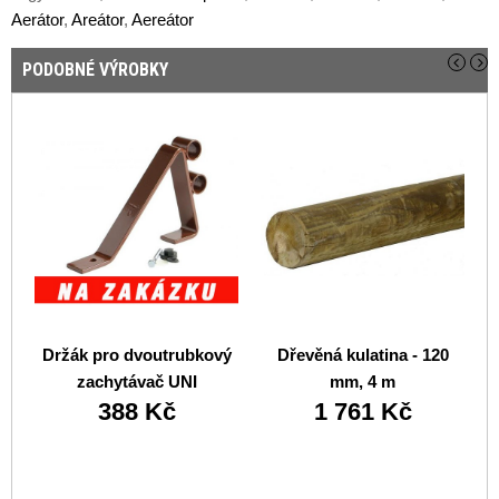
Aerátor
,
Areátor
,
Aereátor
PODOBNÉ VÝROBKY
Držák pro dvoutrubkový
Dřevěná kulatina - 120
zachytávač UNI
mm, 4 m
388 Kč
1 761 Kč